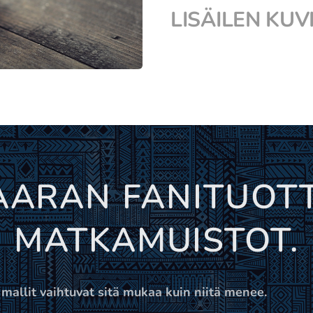
LISÄILEN KUV
AARAN FANITUOTT
MATKAMUISTOT.
a mallit
vaihtuvat sitä mukaa kuin niitä menee.