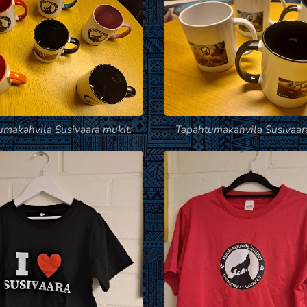
umakahvila Susivaara mukit.
Tapahtumakahvila Susivaara