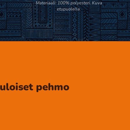
Materiaali: 100% polyesteri. Kuva
etupuolella.
suloiset pehmo