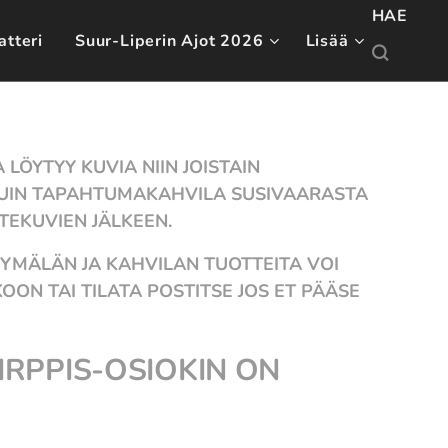
HAE
atteri
Suur-Liperin Ajot 2026
Lisää
LÖYTYY KUVIA NIIN JOISTAIN
UIN TAPAHTUMAKAHVILA SUSIVAARASTA
EKUVIEN JÄLKEEN.
YMÄLÄN JA KAHVILAN TUOTTEITA VOI
ON TAI TILATA POSTITSE JOS ET PÄÄSE
KIRPPIS-OSIOKIN ON