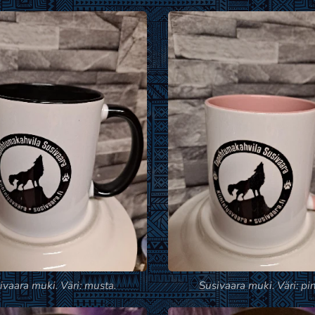
ivaara muki. Väri: musta.
Susivaara muki. Väri: pin