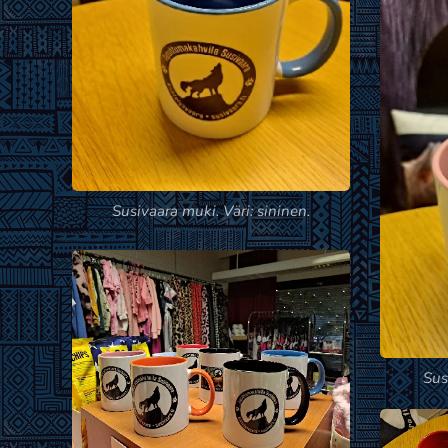
Susivaara muki. Väri: sininen.
Sus