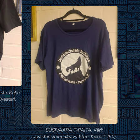
ta. Koko:
yesteri.
SUSIVAARA T-PAITA. Väri:
laivastonsininen/navy blue. Koko: L (50).