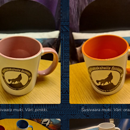
ivaara muki. Väri: pinkki.
Susivaara muki. Väri: ora