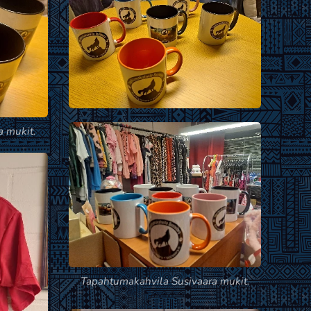
 mukit.
Tapahtumakahvila Susivaara mukit.