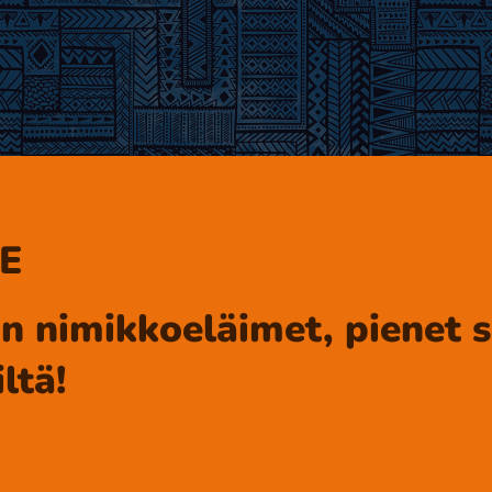
E
an nimikkoeläimet, pienet 
ltä!