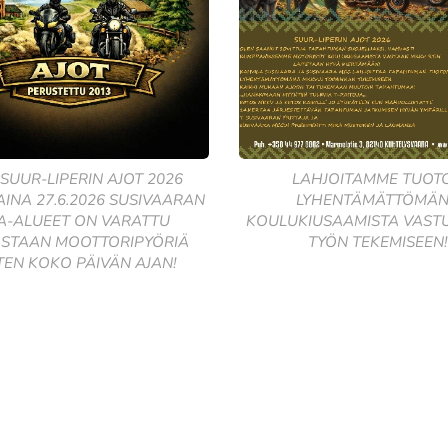
 SUUR-LIPERIN AJOT 2026
LAHJOITAMME TUOT
INA 27.6.2026 SUSIVAARAN
LYHENTÄMÄTTÖMÄ
A-ALUEET ON VARATTU
KOULUKIUSAAMISTA VAST
STAAN MOOTTORIPYÖRIÄ
TYÖN TEKEMISEEN!
EN KOKO PÄIVÄN AJAN!