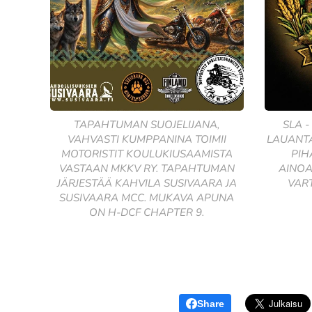
TAPAHTUMAN SUOJELIJANA,
SLA -
VAHVASTI KUMPPANINA TOIMII
LAUANTA
MOTORISTIT KOULUKIUSAAMISTA
PIH
VASTAAN MKKV RY. TAPAHTUMAN
AINOA
JÄRJESTÄÄ KAHVILA SUSIVAARA JA
VART
SUSIVAARA MCC. MUKAVA APUNA
ON H-DCF CHAPTER 9.
Share