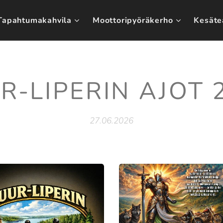
Tapahtumakahvila
Moottoripyöräkerho
Kesäte
R-LIPERIN AJOT 
27.06.2026