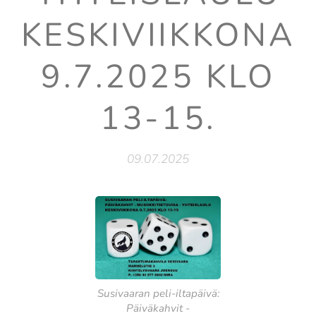
KESKIVIIKKONA
9.7.2025 KLO
13-15.
09.07.2025
Susivaaran peli-iltapäivä:
Päiväkahvit -