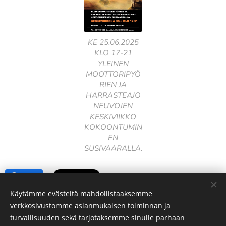
KE 25.06.2025
KLO 17-21
YLEINEN
MOOTTORIPYÖ
RIEN JA
HARRASTEAJO
NEUVOJEN
KESKIVIIKKO
KOKOONTUMIN
EN
SUSIVAARALLA.
Share
Käytämme evästeitä mahdollistaaksemme
verkkosivustomme asianmukaisen toiminnan ja
turvallisuuden sekä tarjotaksemme sinulle parhaan